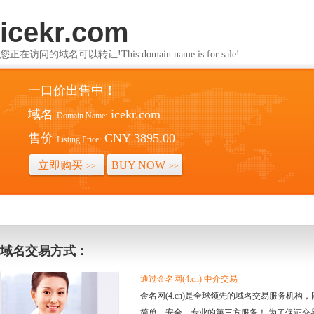
icekr.com
您正在访问的域名可以转让!This domain name is for sale!
一口价出售中！
域名
icekr.com
Domain Name:
售价
CNY 3895.00
Listing Price:
立即购买
BUY NOW
>>
>>
域名交易方式：
通过金名网(4.cn) 中介交易
金名网(4.cn)是全球领先的域名交易服务机
简单、安全、专业的第三方服务！ 为了保证交