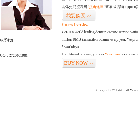
具体交易流程可
“点击这里”
查看或咨询support@
我要购买
>>
Process Overview:
4.cn is a world leading domain escrow service plat
million RMB transaction volume every year. We promi
联系我们
5 workdays.
For detailed process, you can
“visit here”
or contact
QQ：2726103981
BUY NOW
>>
Copyright © 1998 -2025 ww